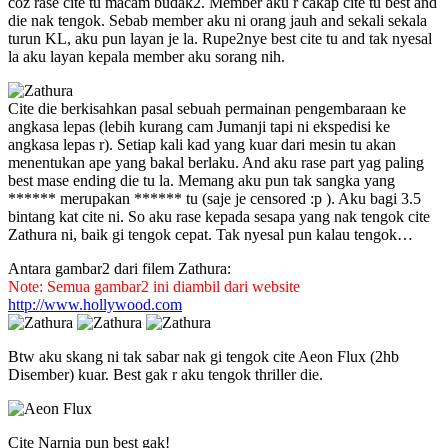
coz rase cite tu macam budak2. Member aku r cakap cite tu best and
die nak tengok. Sebab member aku ni orang jauh and sekali sekala
turun KL, aku pun layan je la. Rupe2nye best cite tu and tak nyesal
la aku layan kepala member aku sorang nih.
Cite die berkisahkan pasal sebuah permainan pengembaraan ke
angkasa lepas (lebih kurang cam Jumanji tapi ni ekspedisi ke
angkasa lepas r). Setiap kali kad yang kuar dari mesin tu akan
menentukan ape yang bakal berlaku. And aku rase part yag paling
best mase ending die tu la. Memang aku pun tak sangka yang
****** merupakan ****** tu (saje je censored :p ). Aku bagi 3.5
bintang kat cite ni. So aku rase kepada sesapa yang nak tengok cite
Zathura ni, baik gi tengok cepat. Tak nyesal pun kalau tengok…
Antara gambar2 dari filem Zathura:
Note: Semua gambar2 ini diambil dari website
http://www.hollywood.com
Btw aku skang ni tak sabar nak gi tengok cite Aeon Flux (2hb
Disember) kuar. Best gak r aku tengok thriller die.
Cite Narnia pun best gak!