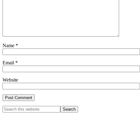
Name
*
Email
*
Website
Primary
Search
this
Sidebar
website