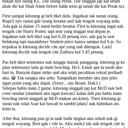
bukan nye orang KL. Die orang Perak. Die singgah jap kat umah
akak die kat Shah Alam before balik terus gi umah die kat Perak tu).
First sampai kitorang gi beli tiket dulu. Ingatkan tak ramai orang.
Rupe2 nye ramai gile orang beratur and nak tengok wayang aritu.
Ada gak la dalam 15 minit bediri beratur. First tu kitorang ingat nak
tengok cite Harry Porter, tapi seat yang tinggal seat depan je.
Ingatkan nak beli tiket yag kul 6.20 petang nye, ada gaj la seat
belakang tapi masalahnye Student price hanya sampai kul 6 je. So
terpaksa la kitorang decide cite ape yang nak ditengok. Last2
kitorang decide nak tengok cite Zathura kul 5.45 petang.
Pas beli tiket sementara nak tunggu masuk panggung, kitorang gi ke
plan seterusnye iaitu gi main bowling. He3. Entah ape la nasib aku
hari tu. Banyak dapat strike and aku telah pecahkan rekod peribadi
aku. 😀 Tak sangka aku aritu. Sampaikan member aku pun jeles
ngan point yang aku dapat. (Sorry…tau Ikram. Hak3.)
Selepas habis main 2 game, kitorang singgah jap kat McD nak beli
cone sundae (standard aku ngan kawan2 kalau dah pas habis main
bowling mesti singgah gi McD makan ais-krim). Then kitorang gi
surau nak solat Asar kat bawah tu sambil jalan2 nak habiskan ais-
krim tu.
After that, kitorang pun gi la naik balik tingkat atas sekali nak gi
tengok wayang. Best gak r cite tu. Aku mule2 tak nak tengok cite tu