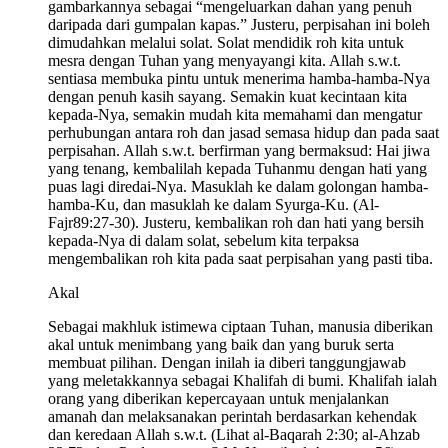
gambarkannya sebagai “mengeluarkan dahan yang penuh
daripada dari gumpalan kapas.” Justeru, perpisahan ini boleh
dimudahkan melalui solat. Solat mendidik roh kita untuk
mesra dengan Tuhan yang menyayangi kita. Allah s.w.t.
sentiasa membuka pintu untuk menerima hamba-hamba-Nya
dengan penuh kasih sayang. Semakin kuat kecintaan kita
kepada-Nya, semakin mudah kita memahami dan mengatur
perhubungan antara roh dan jasad semasa hidup dan pada saat
perpisahan. Allah s.w.t. berfirman yang bermaksud: Hai jiwa
yang tenang, kembalilah kepada Tuhanmu dengan hati yang
puas lagi diredai-Nya. Masuklah ke dalam golongan hamba-
hamba-Ku, dan masuklah ke dalam Syurga-Ku. (Al-
Fajr89:27-30). Justeru, kembalikan roh dan hati yang bersih
kepada-Nya di dalam solat, sebelum kita terpaksa
mengembalikan roh kita pada saat perpisahan yang pasti tiba.
Akal
Sebagai makhluk istimewa ciptaan Tuhan, manusia diberikan
akal untuk menimbang yang baik dan yang buruk serta
membuat pilihan. Dengan inilah ia diberi tanggungjawab
yang meletakkannya sebagai Khalifah di bumi. Khalifah ialah
orang yang diberikan kepercayaan untuk menjalankan
amanah dan melaksanakan perintah berdasarkan kehendak
dan keredaan Allah s.w.t. (Lihat al-Baqarah 2:30; al-Ahzab