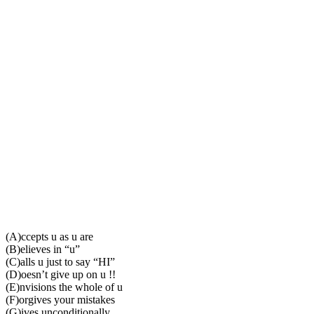
(A)ccepts u as u are
(B)elieves in “u”
(C)alls u just to say “HI”
(D)oesn’t give up on u !!
(E)nvisions the whole of u
(F)orgives your mistakes
(G)ives unconditionally