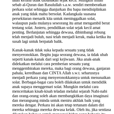
ialah kerana tidak dibiasakan sejak kecil. Mungkin inilah
sebab al-Quran dan Rasulullah s.a.w. sendiri memberatkan
perkara solat sehingga dianjurkan ibu bapa mendisiplinkan
anak yang tidak mahu bersolat. Kadangkala suasana
persekitaran menarik kita untuk meninggalkan solat,
walaupun pada mulanya seseorang itu amat mengambil berat
tentang solat. Justeru, pendidikan solat sejak kecil amat
penting. Berlanjutan sehingga dewasa, dibimbangi rebung
telah menjadi buluh, nasi telah menjadi kerak, maka ketika itu
susah lagi untuk berpatah balik.
Kanak-kanak tidak suka kepada sesuatu yang tidak
menyeronokkan. Begitu juga seorang dewasa, ia tidak ubah
seperti kanak-kanak dari segi kejiwaan. Jika anak-anak
didekatkan melalui cara pemberian sesuatu yang
menggembirakan mereka, maka bagi orang dewasa, ganjaran
pahala, keredhaan dan CINTA Allah s.w.t. seharusnya
menjadi perkara yang menyeronokkannya untuk menunaikan
solat. Berbagai-bagai cara boleh dilakukan untuk mendidik
anak supaya menggemari solat. Mungkin melalui cara
menceritakan kisah-kisah teladan melalui sejarah Nabi-nabi
dan orang-orang soleh akan membangkitkan daya imaginasi
dan merangsang minda untuk meniru akhlak baik yang
mereka dengar. Perkara ini akan tetap tertanam dalam diri
mereka sehingga mereka dewasa kelak. Oleh itu, jika sentiasa