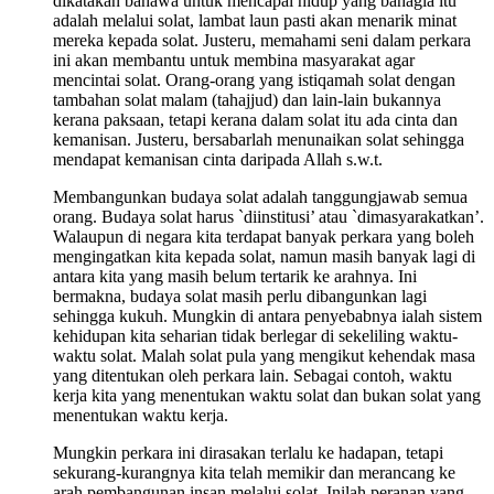
dikatakan bahawa untuk mencapai hidup yang bahagia itu
adalah melalui solat, lambat laun pasti akan menarik minat
mereka kepada solat. Justeru, memahami seni dalam perkara
ini akan membantu untuk membina masyarakat agar
mencintai solat. Orang-orang yang istiqamah solat dengan
tambahan solat malam (tahajjud) dan lain-lain bukannya
kerana paksaan, tetapi kerana dalam solat itu ada cinta dan
kemanisan. Justeru, bersabarlah menunaikan solat sehingga
mendapat kemanisan cinta daripada Allah s.w.t.
Membangunkan budaya solat adalah tanggungjawab semua
orang. Budaya solat harus `diinstitusi’ atau `dimasyarakatkan’.
Walaupun di negara kita terdapat banyak perkara yang boleh
mengingatkan kita kepada solat, namun masih banyak lagi di
antara kita yang masih belum tertarik ke arahnya. Ini
bermakna, budaya solat masih perlu dibangunkan lagi
sehingga kukuh. Mungkin di antara penyebabnya ialah sistem
kehidupan kita seharian tidak berlegar di sekeliling waktu-
waktu solat. Malah solat pula yang mengikut kehendak masa
yang ditentukan oleh perkara lain. Sebagai contoh, waktu
kerja kita yang menentukan waktu solat dan bukan solat yang
menentukan waktu kerja.
Mungkin perkara ini dirasakan terlalu ke hadapan, tetapi
sekurang-kurangnya kita telah memikir dan merancang ke
arah pembangunan insan melalui solat. Inilah peranan yang