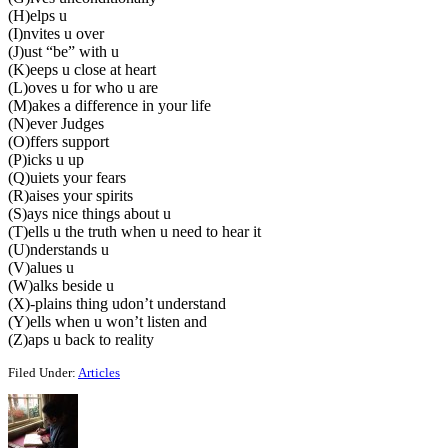
(H)elps u
(I)nvites u over
(J)ust “be” with u
(K)eeps u close at heart
(L)oves u for who u are
(M)akes a difference in your life
(N)ever Judges
(O)ffers support
(P)icks u up
(Q)uiets your fears
(R)aises your spirits
(S)ays nice things about u
(T)ells u the truth when u need to hear it
(U)nderstands u
(V)alues u
(W)alks beside u
(X)-plains thing udon’t understand
(Y)ells when u won’t listen and
(Z)aps u back to reality
Filed Under:
Articles