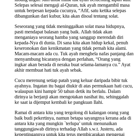
Selepas selesai mengaji al-Quran, tuk ayah mengambil masa
untuk berpesan kepada cucunya, “Afif, satu ketika selepas
dibangunkan dari kubur, kita akan disoal tentang solat.
Seseorang yang tidak meninggalkan solat masa hidupnya,
pasti mendapat balasan yang baik. Allah tidak akan
menganiaya seorang hamba yang sanggup merendah diri
kepada-Nya di dunia. Di sana kita akan hidup kekal, penuh
keseronokan dan kenikmatan yang tidak pernah kita alami.
Macam-macam ada cu. Tuk ayah menghela nafas panjang dan
menyambung bicaranya dengan perlahan, “Orang yang
ingkar akan berada di neraka buat selama-lamanya cu.” Ayat
akhir membuat hati tuk ayah sebak.
Cucu merenung setiap patah yang keluar daripada bibir tuk
ayahnya. Ingatan itu bagai diukir di atas permukaan hati cucu,
walaupun kini hampir 50 tahun detik itu berlalu. Dalam
dirinya ia berjanji akan mengotakan nasihat itu, sehinggalah
ke saat ia dijemput kembali ke pangkuan Ilahi.
Ramai di antara kita yang tergolong di kalangan orang yang
baik budi pekertinya, namun betapa sayangnya kerana ada di
antara kita yang mungkin `terlupa’ untuk menunaikan
tanggungjawab dirinya terhadap Allah s.w.t. Justeru, ada
kepentingannya untuk kita terus membicarakan mengenai