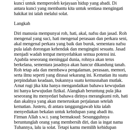
kunci untuk memperoleh kejayaan hidup yang abadi. Di
antara kunci yang membantu kita untuk sentiasa mengingati
hakikat ini ialah melalui solat.
Langkah
Diri manusia mempunyai roh, hati, akal, nafsu dan jasad. Roh
mengenal yang suci, hati mengenal perasaan dan perkara seni,
akal mengenal perkara yang baik dan buruk, sementara nafsu
pula ialah dorongan kehendak dan mengingini sesuatu. Jasad
menjadi wadah tempat menyerlahkan semua potensi ini.
Apabila seseorang meninggal dunia, rohnya akan terus
berkelana, sementara jasadnya akan hancur dikandung tanah.
Roh tetap ada dan membawa pengalaman, perasaan, memori,
serta ilmu seperti yang dirasai sekarang ini. Kematian itu suatu
perpindahan keadaan, bukannya suatu kemusnahan mutlak.
Amat rugi jika kita hanya mengandaikan bahawa kewujudan
ini hanya kewujudan fizikal. Alangkah beruntung pula jika
seseorang itu menyedari bahawa dirinya merangkumi roh, hati
dan akalnya yang akan meneruskan perjalanan setelah
kematian. Justeru, di antara tanggungjawab kita ialah
menyediakan bekalan untuk kehidupan yang abadi itu.
Firman Allah s.w.t. yang bermaksud: Sesungguhnya
beruntunglah orang yang membersih diri, dan ia ingat nama
Tuhannya, lalu ia solat. Tetapi kamu memilih kehidupan