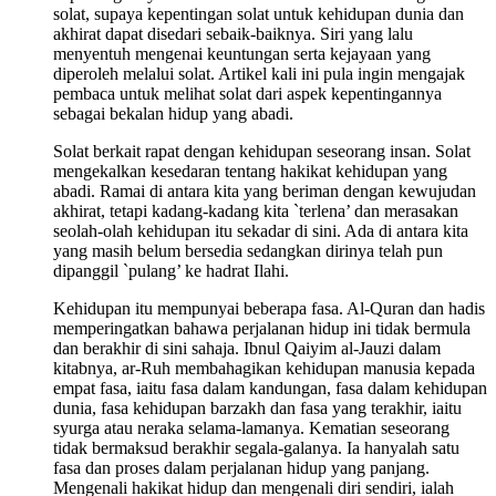
solat, supaya kepentingan solat untuk kehidupan dunia dan
akhirat dapat disedari sebaik-baiknya. Siri yang lalu
menyentuh mengenai keuntungan serta kejayaan yang
diperoleh melalui solat. Artikel kali ini pula ingin mengajak
pembaca untuk melihat solat dari aspek kepentingannya
sebagai bekalan hidup yang abadi.
Solat berkait rapat dengan kehidupan seseorang insan. Solat
mengekalkan kesedaran tentang hakikat kehidupan yang
abadi. Ramai di antara kita yang beriman dengan kewujudan
akhirat, tetapi kadang-kadang kita `terlena’ dan merasakan
seolah-olah kehidupan itu sekadar di sini. Ada di antara kita
yang masih belum bersedia sedangkan dirinya telah pun
dipanggil `pulang’ ke hadrat Ilahi.
Kehidupan itu mempunyai beberapa fasa. Al-Quran dan hadis
memperingatkan bahawa perjalanan hidup ini tidak bermula
dan berakhir di sini sahaja. Ibnul Qaiyim al-Jauzi dalam
kitabnya, ar-Ruh membahagikan kehidupan manusia kepada
empat fasa, iaitu fasa dalam kandungan, fasa dalam kehidupan
dunia, fasa kehidupan barzakh dan fasa yang terakhir, iaitu
syurga atau neraka selama-lamanya. Kematian seseorang
tidak bermaksud berakhir segala-galanya. Ia hanyalah satu
fasa dan proses dalam perjalanan hidup yang panjang.
Mengenali hakikat hidup dan mengenali diri sendiri, ialah