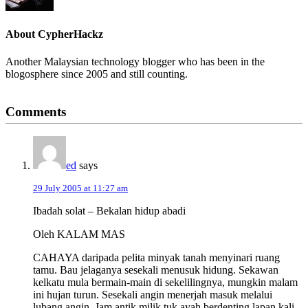
About
CypherHackz
Another Malaysian technology blogger who has been in the
blogosphere since 2005 and still counting.
Reader
Comments
Interactions
ed
says
29 July 2005 at 11:27 am
Ibadah solat – Bekalan hidup abadi
Oleh KALAM MAS
CAHAYA daripada pelita minyak tanah menyinari ruang
tamu. Bau jelaganya sesekali menusuk hidung. Sekawan
kelkatu mula bermain-main di sekelilingnya, mungkin malam
ini hujan turun. Sesekali angin menerjah masuk melalui
lubang angin. Jam antik milik tuk ayah berdenting lapan kali.