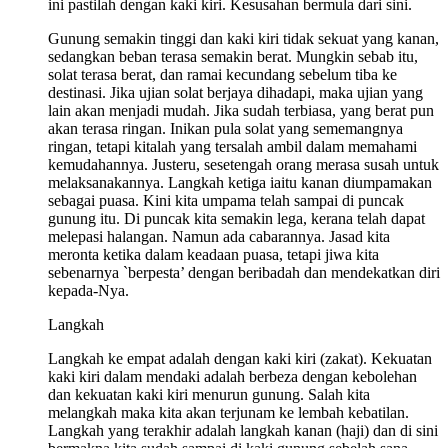
ini pastilah dengan kaki kiri. Kesusahan bermula dari sini.
Gunung semakin tinggi dan kaki kiri tidak sekuat yang kanan,
sedangkan beban terasa semakin berat. Mungkin sebab itu,
solat terasa berat, dan ramai kecundang sebelum tiba ke
destinasi. Jika ujian solat berjaya dihadapi, maka ujian yang
lain akan menjadi mudah. Jika sudah terbiasa, yang berat pun
akan terasa ringan. Inikan pula solat yang sememangnya
ringan, tetapi kitalah yang tersalah ambil dalam memahami
kemudahannya. Justeru, sesetengah orang merasa susah untuk
melaksanakannya. Langkah ketiga iaitu kanan diumpamakan
sebagai puasa. Kini kita umpama telah sampai di puncak
gunung itu. Di puncak kita semakin lega, kerana telah dapat
melepasi halangan. Namun ada cabarannya. Jasad kita
meronta ketika dalam keadaan puasa, tetapi jiwa kita
sebenarnya `berpesta’ dengan beribadah dan mendekatkan diri
kepada-Nya.
Langkah
Langkah ke empat adalah dengan kaki kiri (zakat). Kekuatan
kaki kiri dalam mendaki adalah berbeza dengan kebolehan
dan kekuatan kaki kiri menurun gunung. Salah kita
melangkah maka kita akan terjunam ke lembah kebatilan.
Langkah yang terakhir adalah langkah kanan (haji) dan di sini