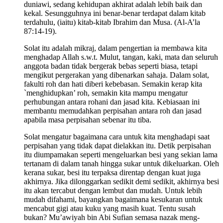
duniawi, sedang kehidupan akhirat adalah lebih baik dan
kekal. Sesungguhnya ini benar-benar terdapat dalam kitab
terdahulu, (iaitu) kitab-kitab Ibrahim dan Musa. (Al-A’la
87:14-19).
Solat itu adalah mikraj, dalam pengertian ia membawa kita
menghadap Allah s.w.t. Mulut, tangan, kaki, mata dan seluruh
anggota badan tidak bergerak bebas seperti biasa, tetapi
mengikut pergerakan yang dibenarkan sahaja. Dalam solat,
fakulti roh dan hati diberi kebebasan. Semakin kerap kita
`menghidupkan’ roh, semakin kita mampu mengatur
perhubungan antara rohani dan jasad kita. Kebiasaan ini
membantu memudahkan perpisahan antara roh dan jasad
apabila masa perpisahan sebenar itu tiba.
Solat mengatur bagaimana cara untuk kita menghadapi saat
perpisahan yang tidak dapat dielakkan itu. Detik perpisahan
itu diumpamakan seperti mengeluarkan besi yang sekian lama
tertanam di dalam tanah hingga sukar untuk dikeluarkan. Oleh
kerana sukar, besi itu terpaksa direntap dengan kuat juga
akhirnya. Jika dilonggarkan sedikit demi sedikit, akhirnya besi
itu akan tercabut dengan lembut dan mudah. Untuk lebih
mudah difahami, bayangkan bagaimana kesukaran untuk
mencabut gigi atau kuku yang masih kuat. Tentu susah
bukan? Mu’awiyah bin Abi Sufian semasa nazak meng-