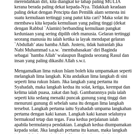
merendahkan diri, kita diangkat ke tahap paling MULIA
kerana berada paling dekat kepada-Nya. Tidakkah keadaan
paling dekat dengan Pencipta dan Pemilik alam semesta ini
suatu kemuliaan tertinggi yang patut kita cari? Maka solat itu
membawa kita kepada kemuliaan yang paling tinggi (dekat
dengan Rabbul `Alamin) berbanding kemuliaan pangkat
keduniaan yang sering dipilih oleh manusia. Gelaran tertinggi
seorang manusia itu ialah ketika ia layak mendapat gelaran
`Abdullah’ atau hamba Allah. Justeru, tidak hairanlah jika
Nabi Muhammad s.a.w. `membahasakan’ diri Baginda
sebagai `hamba Allah’ walaupun Baginda seorang Rasul dan
insan yang paling dikasihi Allah s.w.t.
Mengamalkan lima rukun Islam boleh kita umpamakan seperti
melangkah lima langkah. Kita andaikan lima langkah di sini
seperti lima rukun Islam. Jika langkah yang pertama itu
Syahadah, maka langkah kedua itu solat, ketiga, keempat dan
kelima ialah puasa, zakat dan haji. Gambarannya pula ialah
seperti kita sedang menaiki puncak gunung yang tinggi dan
menuruni gunung di sebelah sana itu dengan lima langkah
tersebut. Langkah pertama iaitu Syahadah umpama langkahan
pertama dengan kaki kanan. Langkah kaki kanan selalunya
bermaksud tetap dan tegas. Fasa kedua perjalanan ialah
apabila bermulanya pendakian. Langkah kedua diumpamakan
kepada solat. Jika langkah pertama itu kanan, maka langkah