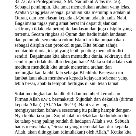
33:72; dan Prolegomena; S.M. Naquib al-Attas ms. 56).
Sebagai pemimpin, kita amat memerlukan arahan yang jelas.
Arahan yang jelas sebagai panduan kita memimpin adalah al-
Quran, dan penjelasan kepada al-Quran adalah hadis Nabi.
Bagaimana tugas yang amat berat ini dapat dijalankan
sekiranya tidak ada petunjuk, landasan dan juga disiplin yang
tertentu. Secara ringkas al-Quran dan hadis itulah landasan
dan petunjuk, sementara rukun Islam itu kita umpamakan
sebagai disiplin dan protokol tugas. Kita bukan sahaja
mentadbir dunia, tetapi yang lebih penting mentadbir diri
sendiri. Bagaimana kita akan mentadbir dunia, sekiranya diri
sendiri pun tidak ditadbir dengan baik? Maka solat adalah satu
medium mendidik kita untuk menerima arahan dan
meningkatkan kualiti kita sebagai Khalifah. Kejayaan ini
lambat laun akan membawa kepada kejayaan sebenar yang
lebih besar, apabila tempoh bertugas di sini telah tamat.
Solat meningkatkan kualiti diri dan memberi kemuliaan.
Firman Allah s.w.t. bermaksud: Sujudlah dan dekatlah (dirimu
kepada Allah). (Al-‘Alaq 96:19). Nabi s.a.w. juga
mengisyaratkan bahawa seseorang itu paling hampir dengan-
Nya ketika ia sujud. Sujud ialah meletakkan kedudukan diri
ke tahap yang paling rendah di hadapan Allah s.w.t. Sebuah
hadis menyatakan, “Sesiapa yang merendahkan diri kepada
Allah, akan ditinggikan (dimuliakan) oleh Allah.” Ketika kita