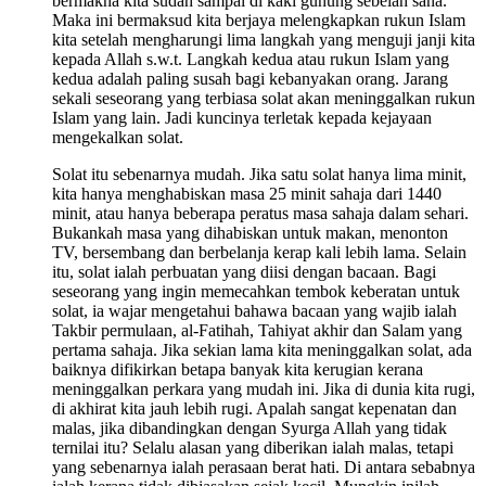
bermakna kita sudah sampai di kaki gunung sebelah sana.
Maka ini bermaksud kita berjaya melengkapkan rukun Islam
kita setelah mengharungi lima langkah yang menguji janji kita
kepada Allah s.w.t. Langkah kedua atau rukun Islam yang
kedua adalah paling susah bagi kebanyakan orang. Jarang
sekali seseorang yang terbiasa solat akan meninggalkan rukun
Islam yang lain. Jadi kuncinya terletak kepada kejayaan
mengekalkan solat.
Solat itu sebenarnya mudah. Jika satu solat hanya lima minit,
kita hanya menghabiskan masa 25 minit sahaja dari 1440
minit, atau hanya beberapa peratus masa sahaja dalam sehari.
Bukankah masa yang dihabiskan untuk makan, menonton
TV, bersembang dan berbelanja kerap kali lebih lama. Selain
itu, solat ialah perbuatan yang diisi dengan bacaan. Bagi
seseorang yang ingin memecahkan tembok keberatan untuk
solat, ia wajar mengetahui bahawa bacaan yang wajib ialah
Takbir permulaan, al-Fatihah, Tahiyat akhir dan Salam yang
pertama sahaja. Jika sekian lama kita meninggalkan solat, ada
baiknya difikirkan betapa banyak kita kerugian kerana
meninggalkan perkara yang mudah ini. Jika di dunia kita rugi,
di akhirat kita jauh lebih rugi. Apalah sangat kepenatan dan
malas, jika dibandingkan dengan Syurga Allah yang tidak
ternilai itu? Selalu alasan yang diberikan ialah malas, tetapi
yang sebenarnya ialah perasaan berat hati. Di antara sebabnya