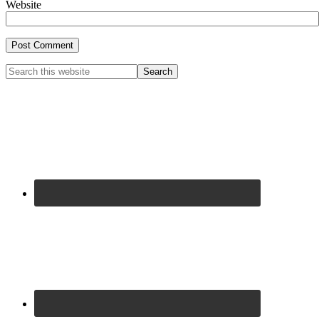
Website
Primary
Search
this
Sidebar
website