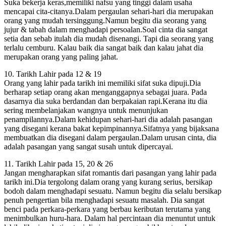
Suka bekerja keras,memiliki nafsu yang tinggi dalam usaha
mencapai cita-citanya.Dalam pergaulan sehari-hari dia merupakan
orang yang mudah tersinggung.Namun begitu dia seorang yang
jujur & tabah dalam menghadapi persoalan.Soal cinta dia sangat
setia dan sebab itulah dia mudah disenangi. Tapi dia seorang yang
terlalu cemburu. Kalau baik dia sangat baik dan kalau jahat dia
merupakan orang yang paling jahat.
10. Tarikh Lahir pada 12 & 19
Orang yang lahir pada tarikh ini memiliki sifat suka dipuji.Dia
berharap setiap orang akan menganggapnya sebagai juara. Pada
dasarnya dia suka berdandan dan berpakaian rapi.Kerana itu dia
sering membelanjakan wangnya untuk menunjukan
penampilannya.Dalam kehidupan sehari-hari dia adalah pasangan
yang disegani kerana bakat kepimpinannya.Sifatnya yang bijaksana
membuatkan dia disegani dalam pergaulan.Dalam urusan cinta, dia
adalah pasangan yang sangat susah untuk dipercayai.
11. Tarikh Lahir pada 15, 20 & 26
Jangan mengharapkan sifat romantis dari pasangan yang lahir pada
tarikh ini.Dia tergolong dalam orang yang kurang serius, bersikap
bodoh dalam menghadapi sesuatu. Namun begitu dia selalu bersikap
penuh pengertian bila menghadapi sesuatu masalah. Dia sangat
benci pada perkara-perkara yang berbau keributan terutama yang
menimbulkan huru-hara. Dalam hal percintaan dia menuntut untuk