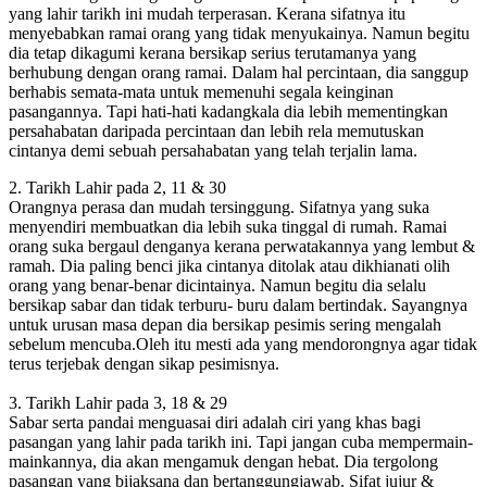
yang lahir tarikh ini mudah terperasan. Kerana sifatnya itu
menyebabkan ramai orang yang tidak menyukainya. Namun begitu
dia tetap dikagumi kerana bersikap serius terutamanya yang
berhubung dengan orang ramai. Dalam hal percintaan, dia sanggup
berhabis semata-mata untuk memenuhi segala keinginan
pasangannya. Tapi hati-hati kadangkala dia lebih mementingkan
persahabatan daripada percintaan dan lebih rela memutuskan
cintanya demi sebuah persahabatan yang telah terjalin lama.
2. Tarikh Lahir pada 2, 11 & 30
Orangnya perasa dan mudah tersinggung. Sifatnya yang suka
menyendiri membuatkan dia lebih suka tinggal di rumah. Ramai
orang suka bergaul denganya kerana perwatakannya yang lembut &
ramah. Dia paling benci jika cintanya ditolak atau dikhianati olih
orang yang benar-benar dicintainya. Namun begitu dia selalu
bersikap sabar dan tidak terburu- buru dalam bertindak. Sayangnya
untuk urusan masa depan dia bersikap pesimis sering mengalah
sebelum mencuba.Oleh itu mesti ada yang mendorongnya agar tidak
terus terjebak dengan sikap pesimisnya.
3. Tarikh Lahir pada 3, 18 & 29
Sabar serta pandai menguasai diri adalah ciri yang khas bagi
pasangan yang lahir pada tarikh ini. Tapi jangan cuba mempermain-
mainkannya, dia akan mengamuk dengan hebat. Dia tergolong
pasangan yang bijaksana dan bertanggungjawab. Sifat jujur &