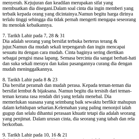
menyerah. Kejujuran dan keadilan merupakan sifat yang
membuatkan dia disegani.Dalam soal cinta dia ingin memberi yang
terbaik kepada orang yang dicintainya.Namun begitu harga dirinya
terlalu tinggi sehingga dia tidak pernah mengerti mengapa seseorang
itu menolak kebaikannya.
7. Tarikh Lahir pada 7, 28 & 31
Dia adalah seorang yang bersifat terbuka berterus terang &
jujur.Namun dia mudah sekali terpengaruh dan ingin mencapai
sesuatu itu dengan cara mudah. Cinta baginya sering diertikan
sebagai pengisi masa lapang. Semasa bercinta dia sangat berhati-hati
dan suka sekali merayu dan kalau pasangannya curang dia dengan
mudah meninggalkannya.
8. Tarikh Lahir pada 8 & 23
Dia bersifat peramah dan mudah perasa. Kepada teman-teman dia
bersifat lembut & bijaksana. Namun begitu dia tersisih dari teman-
teman kerana rasa rendah diri yang terlalu menebal. Dia
memerlukan suasana yang seimbang baik sewaktu berfikir mahupun
dalam kehidupan seharian.Kelemahan yang paling menonjol ialah
gugup dan selalu dihantui perasaan khuatir tetapi dia adalah seorang
yang penjimat. Dalam urusan cinta, dia seorang yang tabah dan rela
berkorban.
9. Tarikh Lahir pada 10, 16 & 21