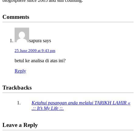
blogosphere since 2005 and still counting.
Reader
Comments
Interactions
sapura
says
25 June 2009 at 9:43 pm
betul ke analisa di atas ini?
Reply
Trackbacks
Ketahui pasangan anda melalui TARIKH LAHIR «
.:: It’s My Life ::.
Leave a Reply