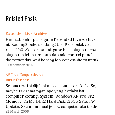
Related Posts
Extended Live Archive
Hmm...boleh r pulak gune Extended Live Archive
ni. Kadang2 boleh, kadang2 tak. Pelik pulak aku
rasa. Ish3. Aku terasa nak gune balik plugin ni coz
plugin nih lebih tersusun dan ade control panel
die tersendiri. And korang leh edit css die tu untuk
match'kan ngan site korang. So kalau korang…
5 December 2005
AVG vs Kaspersky vs
BitDefender
Semua test ini dijalankan kat computer aku la. So,
maybe tak sama ngan ape yang berlaku kat
computer korang. System: Windows XP Pro SP2
Memory: 512Mb DDR2 Hard Disk: 120Gb SataII AV
Update: Secara manual je coz computer aku takde
internet AVG Professional Space usage: 32.07Mb
22 March 2006