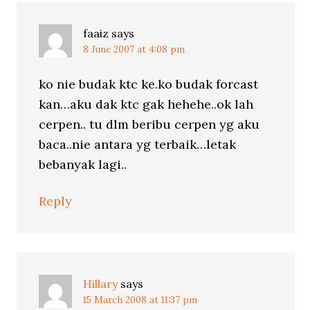
faaiz
says
8 June 2007 at 4:08 pm
ko nie budak ktc ke.ko budak forcast
kan…aku dak ktc gak hehehe..ok lah
cerpen.. tu dlm beribu cerpen yg aku
baca..nie antara yg terbaik…letak
bebanyak lagi..
Reply
Hillary
says
15 March 2008 at 11:37 pm