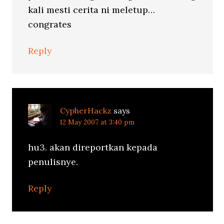
kali mesti cerita ni meletup…
congrates
Reply
CypherHackz
says
12 May 2007 at 3:40 pm
hu3. akan direportkan kepada
penulisnye.
Reply