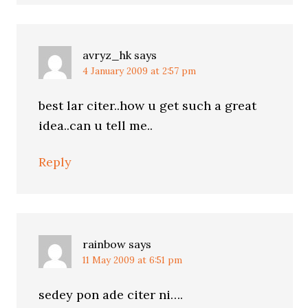
avryz_hk
says
4 January 2009 at 2:57 pm
best lar citer..how u get such a great
idea..can u tell me..
Reply
rainbow
says
11 May 2009 at 6:51 pm
sedey pon ade citer ni….