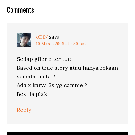
Interactions
Comments
oDiN
says
10 March 2006 at 2:50 pm
Sedap giler citer tue ..
Based on true story atau hanya rekaan
semata-mata ?
Ada x karya 2x yg camnie ?
Best la plak .
Reply