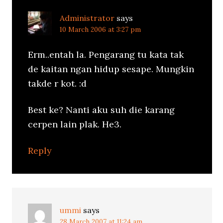
Administrator
says
10 March 2006 at 3:27 pm
Erm..entah la. Pengarang tu kata tak
de kaitan ngan hidup sesape. Mungkin
takde r kot. :d
Best ke? Nanti aku suh die karang
cerpen lain plak. He3.
Reply
ummi
says
28 March 2007 at 11:24 am