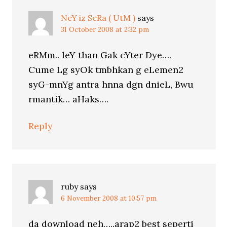
NeY iz SeRa ( UtM )
says
31 October 2008 at 2:32 pm
eRMm.. leY than Gak cYter Dye….
Cume Lg syOk tmbhkan g eLemen2
syG-mnYg antra hnna dgn dnieL, Bwu
rmantik… aHaks….
Reply
ruby
says
6 November 2008 at 10:57 pm
da download neh…..arap2 best seperti