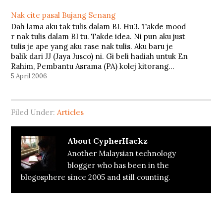
Memory usage: 17.81Mb Kaspersky…
Nak cite pasal Bujang Senang
Dah lama aku tak tulis dalam BI. Hu3. Takde mood
r nak tulis dalam BI tu. Takde idea. Ni pun aku just
tulis je ape yang aku rase nak tulis. Aku baru je
balik dari JJ (Jaya Jusco) ni. Gi beli hadiah untuk En
Rahim, Pembantu Asrama (PA) kolej kitorang…
5 April 2006
Filed Under:
Articles
About
CypherHackz
Another Malaysian technology
blogger who has been in the
blogosphere since 2005 and still counting.
Reader