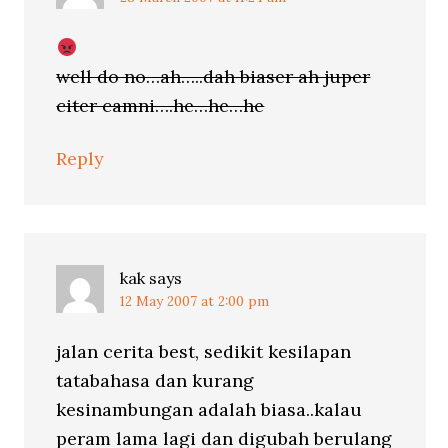
well do no…ah…..dah biaser ah juper
citer camni….he…he…he
Reply
kak
says
12 May 2007 at 2:00 pm
jalan cerita best, sedikit kesilapan
tatabahasa dan kurang
kesinambungan adalah biasa..kalau
peram lama lagi dan digubah berulang