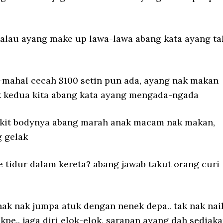
kalau ayang make up lawa-lawa abang kata ayang ta
mahal cecah $100 setin pun ada, ayang nak makan
k kedua kita abang kata ayang mengada-ngada
sikit bodynya abang marah anak macam nak makan,
g gelak
 tidur dalam kereta? abang jawab takut orang curi
ak nak jumpa atuk dengan nenek depa.. tak nak nai
akpe.. jaga diri elok-elok, sarapan ayang dah sediaka