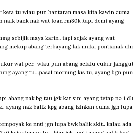
r keta tu wlau pun hantaran masa kita kawin cuma
un naik bank nak wat loan rm80k..tapi demi ayang
mg sebijik maya karin.. tapi sejak ayang wat
ayang mekup abang terbayang lak muka pontianak dl
cukur wat per.. wlau pun abang selalu cukur janggu
ening ayang tu…pasal morning kis tu, ayang bgn pun
tapi abang nak bg tau jgk kat sini ayang tetap no 1 d
ik.. ayang nak balik kpg abang izinkan cuma jgn lupa
tempoyak ke nnti jgn lupa bwk balik skit.. kalau ada
 gi kejar lembu tu… biar jek.. nnti abang balik kpg