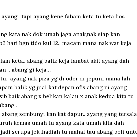
 ayang.. tapi ayang kene faham keta tu keta bos
ang kata nak dok umah jaga anak,nak siap kan
2 hari bgn tido kul 12.. macam mana nak wat keja
am keta.. abang balik keja lambat skit ayang dah
kan …abang gi keja…
tu.. ayang nak piza yg di oder dr jepun.. mana lah
apam balik yg jual kat depan ofis abang ni ayang
sib baik abang x belikan kalau x anak kedua kita tu
abang..
i abang sembunyi kan kat dapur.. ayang yang tersal
suruh kemas umah tu ayang kata umah kita dah
jadi serupa jek..hadiah tu mahal tau abang beli unt