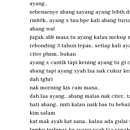
ayang..
sebenarnye abang sayang ayang lebih d
rm80k.. ayang x tau bpe kali abang tur
abang wat
jugak..sbb masa tu ayang kalau mekup m
rebonding 3 tahun lepas.. setiap kali 
citer phsm.. bukan
ayang x cantik tapi kening ayang tu gi 
abang tapi ayang xyah laa nak cukur k
dah tghri
nak morning kis cam mana..
dah laa ayang.. abang malas nak citer.. 
hati abang.. nnti kalau naik bas tu beba
kim salam
kat mak ayah kat sana.. kalau ada gulai 
lembu terlepas ke ayang xyah laa susah2