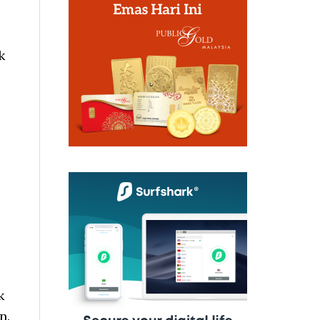
k
k
n.