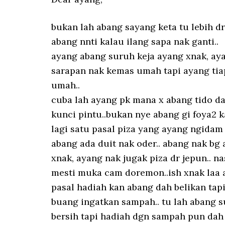
bukan lah abang sayang keta tu lebih dr
abang nnti kalau ilang sapa nak ganti..
ayang abang suruh keja ayang xnak, ay
sarapan nak kemas umah tapi ayang tiap
umah..
cuba lah ayang pk mana x abang tido dal
kunci pintu..bukan nye abang gi foya2 
lagi satu pasal piza yang ayang ngidam 
abang ada duit nak oder.. abang nak bg 
xnak, ayang nak jugak piza dr jepun.. na
mesti muka cam doremon..ish xnak laa 
pasal hadiah kan abang dah belikan tap
buang ingatkan sampah.. tu lah abang 
bersih tapi hadiah dgn sampah pun dah 