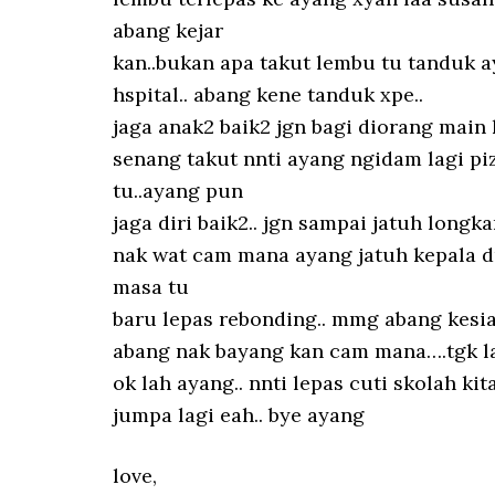
abang kejar
kan..bukan apa takut lembu tu tanduk ay
hspital.. abang kene tanduk xpe..
jaga anak2 baik2 jgn bagi diorang main 
senang takut nnti ayang ngidam lagi piza
tu..ayang pun
jaga diri baik2.. jgn sampai jatuh long
nak wat cam mana ayang jatuh kepala d
masa tu
baru lepas rebonding.. mmg abang kesia
abang nak bayang kan cam mana….tgk la
ok lah ayang.. nnti lepas cuti skolah kit
jumpa lagi eah.. bye ayang
love,