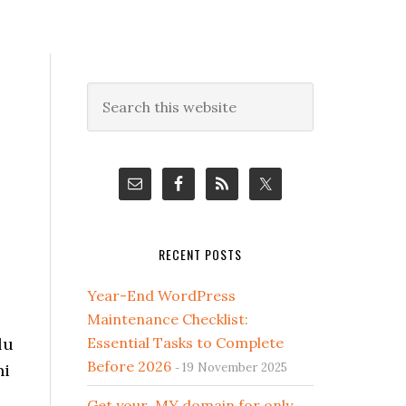
Primary
Search
this
Sidebar
website
RECENT POSTS
Year-End WordPress
Maintenance Checklist:
lu
Essential Tasks to Complete
Before 2026
ni
19 November 2025
Get your .MY domain for only