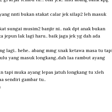
ang nnti bukan stakat calar jek silap2 leh masuk
kat sungai musim2 banjir ni.. nak dpt anak bukan
 jepun lak lagi haru.. baik jaga jek yg dah ada
kang lagi.. hehe.. abang mmg xnak ketawa masa tu tap
ulu yang masuk longkang..dah laa rambut ayang
n tapi muka ayang lepas jatuh longkang tu xleh
a sendiri gambar tu..
a