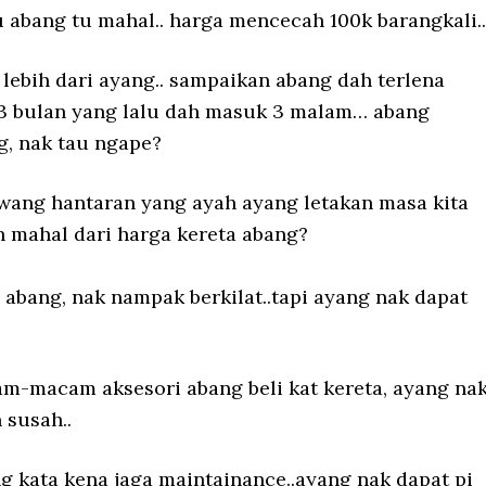
u abang tu mahal.. harga mencecah 100k barangkali..
lebih dari ayang.. sampaikan abang dah terlena
i 3 bulan yang lalu dah masuk 3 malam… abang
g, nak tau ngape?
 wang hantaran yang ayah ayang letakan masa kita
h mahal dari harga kereta abang?
 abang, nak nampak berkilat..tapi ayang nak dapat
cam-macam aksesori abang beli kat kereta, ayang na
 susah..
ng kata kena jaga maintainance..ayang nak dapat pi